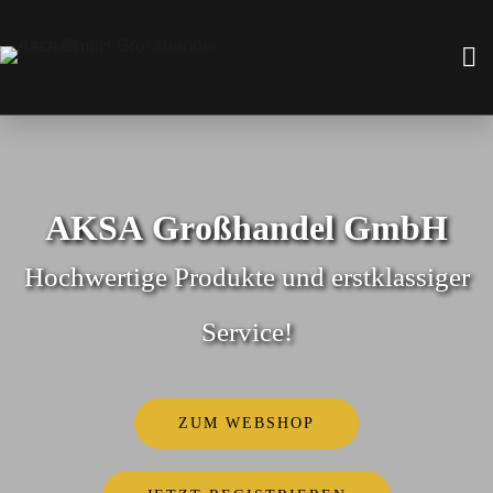
A
K
S
A
G
r
o
ß
h
a
n
d
e
l
G
m
b
H
Hochwertige Produkte und erstklassiger
Service!
ZUM WEBSHOP